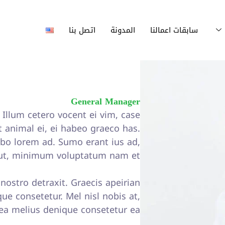
سابقات اعمالنا
المدونة
اتصل بنا
General Manager
Illum cetero vocent ei vim, case
t animal ei, ei habeo graeco has.
robo lorem ad. Sumo erant ius ad,
 ut, minimum voluptatum nam et.
 nostro detraxit. Graecis apeirian
ue consetetur. Mel nisl nobis at,
ea melius denique consetetur ea.