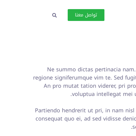
تواصل معنا
Ne summo dictas pertinacia nam. 
regione signiferumque vim te. Sed fugi
An pro mutat tation viderer, pri p
voluptua intellegat mei
Partiendo hendrerit ut pri, in nam nisl
consequat quo ei, ad sed vidisse deniq
s