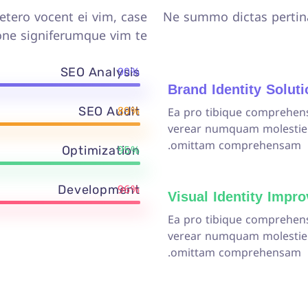
tero vocent ei vim, case
Ne summo dictas pertina
one signiferumque vim te.
90%
SEO Analysis
Brand Identity Solut
89%
Ea pro tibique comprehen
SEO Audit
verear numquam molestie
omittam comprehensam.
95%
Optimization
96%
Development
Visual Identity Impr
Ea pro tibique comprehen
verear numquam molestie
omittam comprehensam.