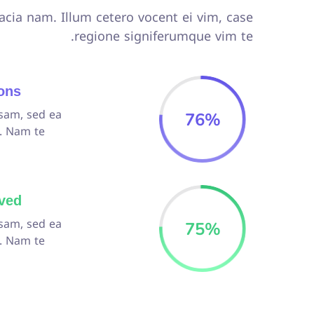
cia nam. Illum cetero vocent ei vim, case
regione signiferumque vim te.
ions
sam, sed ea
76
%
. Nam te
oved
sam, sed ea
75
%
. Nam te