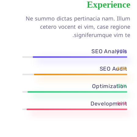
Experience
Ne summo dictas pertinacia nam. Illum
cetero vocent ei vim, case regione
signiferumque vim te.
90%
SEO Analysis
89%
SEO Audit
95%
Optimization
96%
Development