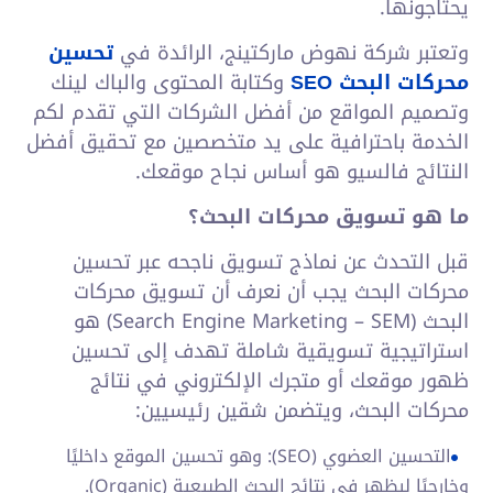
يحتاجونها.
وتعتبر شركة نهوض ماركتينج، الرائدة في
تحسين
محركات البحث SEO
وكتابة المحتوى والباك لينك
وتصميم المواقع من أفضل الشركات التي تقدم لكم
الخدمة باحترافية على يد متخصصين مع تحقيق أفضل
النتائج فالسيو هو أساس نجاح موقعك.
ما هو تسويق محركات البحث؟
قبل التحدث عن نماذج تسويق ناجحه عبر تحسين
محركات البحث يجب أن نعرف أن تسويق محركات
البحث (Search Engine Marketing – SEM) هو
استراتيجية تسويقية شاملة تهدف إلى تحسين
ظهور موقعك أو متجرك الإلكتروني في نتائج
محركات البحث، ويتضمن شقين رئيسيين:
التحسين العضوي (SEO): وهو تحسين الموقع داخليًا
وخارجيًا ليظهر في نتائج البحث الطبيعية (Organic).