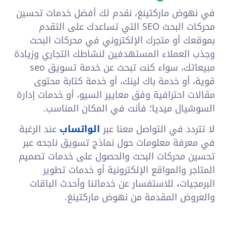
في نهوض ماركتينغ، نقدم لك أفضل خدمات تحسين
محركات البحث SEO التي
تساعدك على التقدم
بموقعك أو متجرك الإلكتروني في محركات البحث
وجذب العملاء المستهدفين لنشاطك التجاري وزيادة
مبيعاتك، سواء كنت تبحث عن خدمة تسويق seo
قوية، أو خدمة باك لينك، أو خدمة كتابة محتوى
مقالات احترافية وفق معايير السيو، أو خدمات إدارة
السوشيال ميديا؛ فأنت في المكان المناسب.
لا تتردد في التواصل معنا عبر
الواتساب
عند الرغبة
في معرفة معلومات حول نماذج تسويق ناجحه عبر
تحسين محركات البحث والحصول على خدمات تصميم
المتاجر والمواقع الإلكترونية أو خدمات تطوير
البرمجيات
،
للاستفسار عن خدماتنا وأحدث الباقات
والعروض المقدمة من نهوض ماركتينغ.