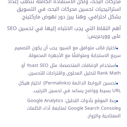
محركات البحث، ولكن الاستفادة الكاملة تتطلب إعدادً
استراتيجيات تحسين محركات البحث في التسويق
بشكل احترافي، وهنا يبرز دور نهوض ماركتينج.
أهم النقاط التي يجب الانتباه إليها في تحسين SEO
على ووردبريس:
اختيار قالب متوافق مع السيو: يجب أن يكون التصميم
سريع الاستجابة ومتوافقًا مع الأجهزة المحمولة.
استخدام الإضافات المتخصصة: مثل Yoast SEO أو
Rank Math لتحليل المحتوى واقتراحات للتحسين.
تحسين الروابط الدائمة (Permalinks): اختيار هيكل
URL بسيط وواضح يساعد في تحسين الترتيب.
ربط الموقع بأدوات التحليل: Google Analytics
وGoogle Search Console لمتابعة أداء الكلمات
المفتاحية والزوار.