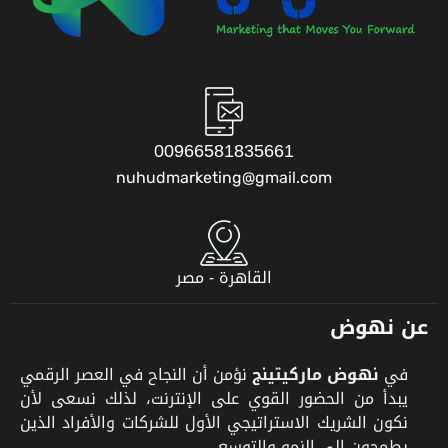
00966581835661
nuhudmarketing@gmail.com
القاهرة - مصر
عن نهوض
في
نهوض ماركيتينج
نؤمن أن النجاح في العصر الرقمي
يبدأ من الحضور القوي على الإنترنت، لذلك نسعى لأن
نكون الشريك الاستراتيجي الأول للشركات والأفراد الذين
يطمحون إلى النمو والتوسع.